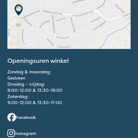
Openingsuren winkel
Zondag & maandag:
Gesloten
Dinsdag - vrijdag:
9:00
-
12:00
&
13:30
-
18:00
Zaterdag:
9:00
-
12:00
&
13:30
-
17:00
Facebook
Instagram